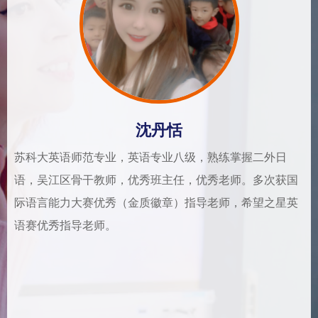
沈丹恬
刘霞
专业八级，熟练掌握二外日
双语美术老师，上海师范大学
班主任，优秀老师。多次获国
评为“优秀老师”、“优秀班主任
徽章）指导老师，希望之星英
学工作中，积极指导学生参加
两千名获得过绘画类赛事一、
会评为“优秀指导老师”。